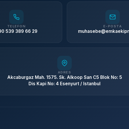
TELEFON
E-POSTA
90 539 389 66 29
muhasebe@emkaekip
ADRES
Akcaburgaz Mah. 1575. Sk. Alkoop San C5 Blok No: 5
Dis Kapi No: 4 Esenyurt / Istanbul