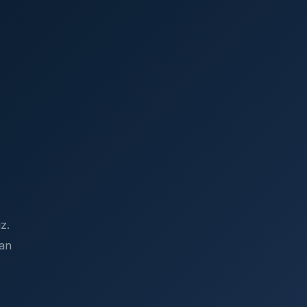
z.
dan